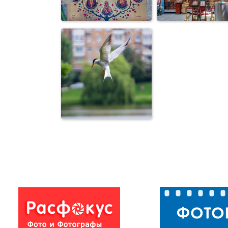
Церковь Иоан
Интерьер церкви
Богослова
Редкая икона
Иконостас
Природа