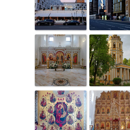
Полет на
Без названия
мотоцикле
Вечернее
Без названия
путешествие п
Саввинской на.