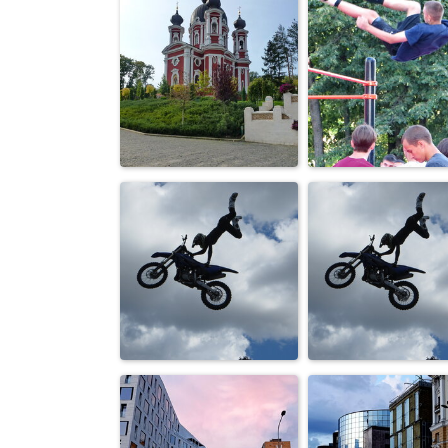
Чудо барочной
Без названия
архитектуры
Чудо барочной
Полет над
архитектуры
головами друз